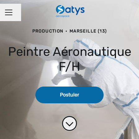
Partager la page
MENU CARRIÈRE
PRODUCTION
·
MARSEILLE (13)
Peintre Aéronautique
F/H
Postuler